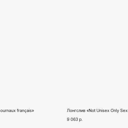
ournaux français»
Лонгслив «Not Unisex Only Sex
9 063
р.