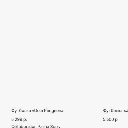
Футболка «Dom Perignon»
Футболка «J
5 299
р.
5 500
р.
Collaboration Pasha Sorry