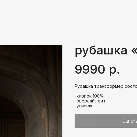
О НАС
КАТАЛОГ
SALE
ПОКУ
рубашка «
9990
р.
Рубашка трансформер состо
-хлопок 100%
-оверсайз фит
-унисекс
Out of 