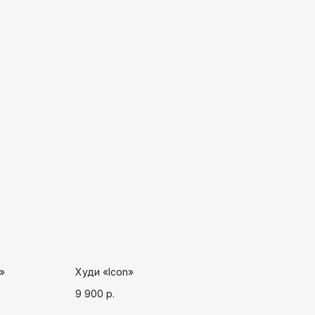
»
Худи «Icon»
9 900
р.