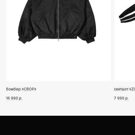
➤
бомбер «CROP»
свитшот «Z
16 990
р.
7 990
р.