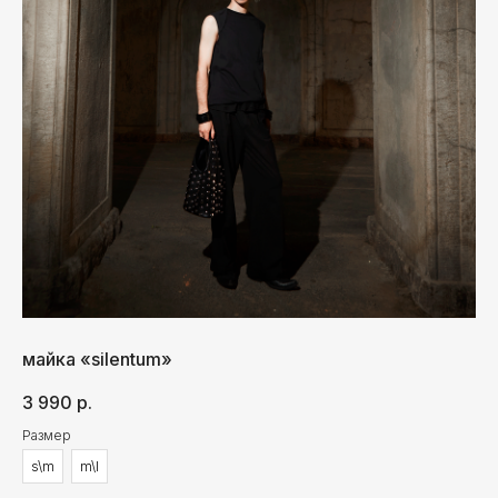
ВАМ ПОНРАВИТСЯ
майка «silentum»
3 990
р.
Размер
s\m
m\l