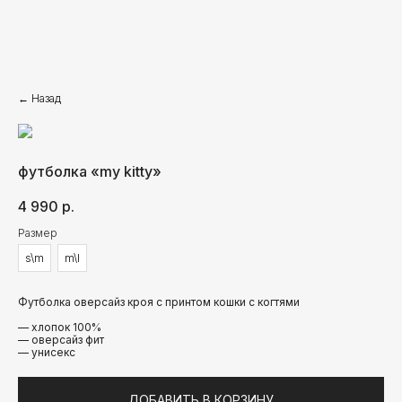
← Назад
футболка «my kitty»
4 990
р.
Размер
s\m
m\l
Футболка оверсайз кроя с принтом кошки с когтями
— хлопок 100%
— оверсайз фит
— унисекс
ВАМ ПОНРАВИТСЯ
ДОБАВИТЬ В КОРЗИНУ