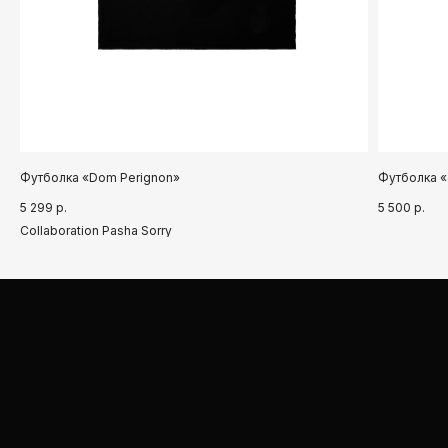
Футболка «Dom Perignon»
Футболка «
5 299
р.
5 500
р.
Collaboration Pasha Sorry
➤