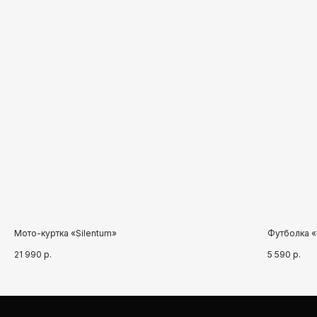
➤
Мото-куртка «Silentum»
Футболка 
21 990
р.
5 590
р.