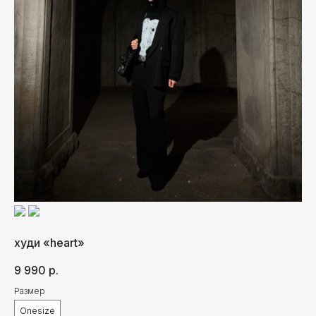
ВАМ ПОНРАВИТСЯ
худи «heart»
9 990
р.
Размер
Onesize